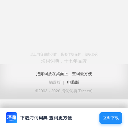
以上内容独家创作，受著作权保护，侵权必究
海词词典，十七年品牌
把海词放在桌面上，查词最方便
触屏版
|
电脑版
©2003 - 2026 海词词典(Dict.cn)
立即下载
立即下载