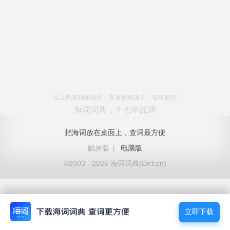
以上内容独家创作，受著作权保护，侵权必究
海词词典，十七年品牌
把海词放在桌面上，查词最方便
触屏版
|
电脑版
©2003 - 2026 海词词典(Dict.cn)
立即下载
立即下载