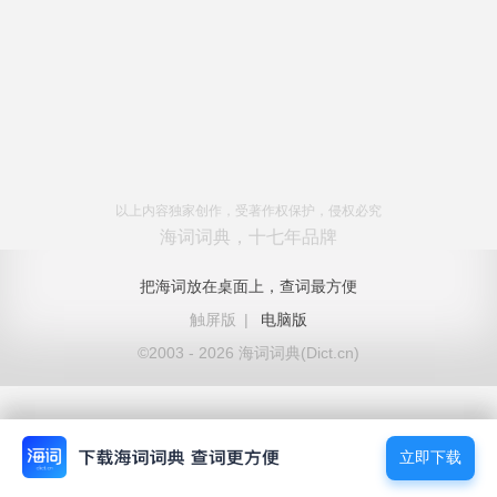
以上内容独家创作，受著作权保护，侵权必究
海词词典，十七年品牌
把海词放在桌面上，查词最方便
触屏版
|
电脑版
©2003 - 2026 海词词典(Dict.cn)
立即下载
立即下载