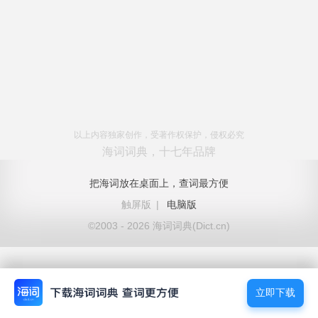
以上内容独家创作，受著作权保护，侵权必究
海词词典，十七年品牌
把海词放在桌面上，查词最方便
触屏版
|
电脑版
©2003 - 2026 海词词典(Dict.cn)
立即下载
立即下载