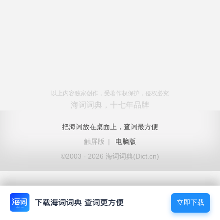
以上内容独家创作，受著作权保护，侵权必究
海词词典，十七年品牌
把海词放在桌面上，查词最方便
触屏版
|
电脑版
©2003 - 2026 海词词典(Dict.cn)
立即下载
立即下载