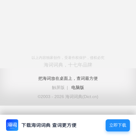
以上内容独家创作，受著作权保护，侵权必究
海词词典，十七年品牌
把海词放在桌面上，查词最方便
触屏版
|
电脑版
©2003 - 2026 海词词典(Dict.cn)
立即下载
立即下载