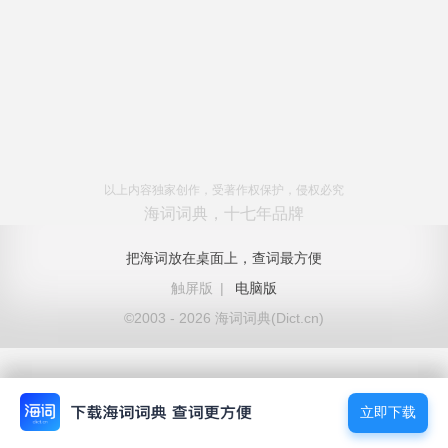
以上内容独家创作，受著作权保护，侵权必究
海词词典，十七年品牌
把海词放在桌面上，查词最方便
触屏版
|
电脑版
©2003 - 2026 海词词典(Dict.cn)
立即下载
立即下载