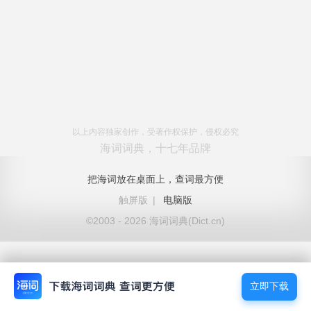
以上内容独家创作，受著作权保护，侵权必究
海词词典，十七年品牌
把海词放在桌面上，查词最方便
触屏版
|
电脑版
©2003 - 2026 海词词典(Dict.cn)
立即下载
立即下载