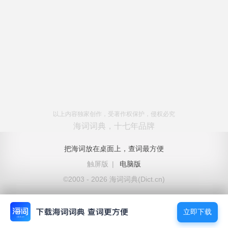
以上内容独家创作，受著作权保护，侵权必究
海词词典，十七年品牌
把海词放在桌面上，查词最方便
触屏版
|
电脑版
©2003 - 2026 海词词典(Dict.cn)
立即下载
立即下载