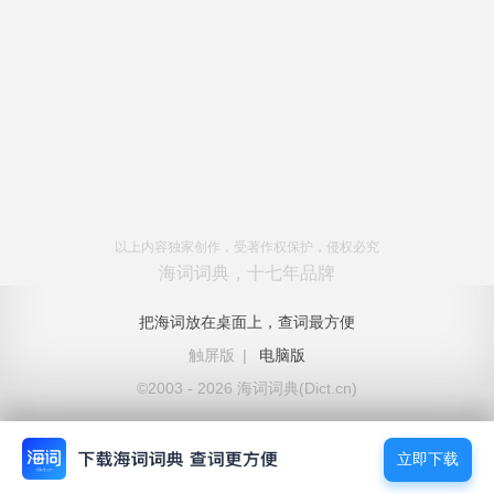
以上内容独家创作，受著作权保护，侵权必究
海词词典，十七年品牌
把海词放在桌面上，查词最方便
触屏版
|
电脑版
©2003 - 2026 海词词典(Dict.cn)
立即下载
立即下载