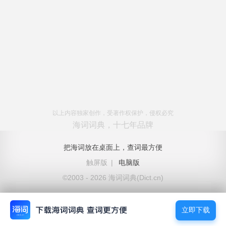
以上内容独家创作，受著作权保护，侵权必究
海词词典，十七年品牌
把海词放在桌面上，查词最方便
触屏版
|
电脑版
©2003 - 2026 海词词典(Dict.cn)
立即下载
立即下载