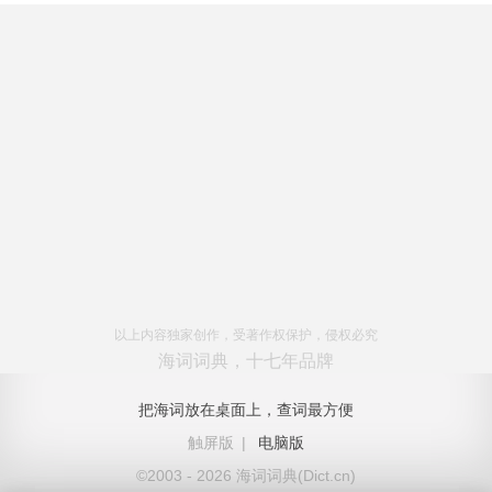
以上内容独家创作，受著作权保护，侵权必究
海词词典，十七年品牌
把海词放在桌面上，查词最方便
触屏版
|
电脑版
©2003 - 2026 海词词典(Dict.cn)