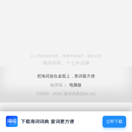
以上内容独家创作，受著作权保护，侵权必究
海词词典，十七年品牌
把海词放在桌面上，查词最方便
触屏版
|
电脑版
©2003 - 2026 海词词典(Dict.cn)
立即下载
立即下载