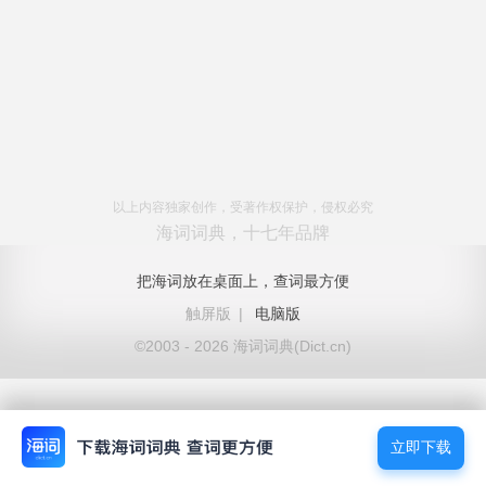
以上内容独家创作，受著作权保护，侵权必究
海词词典，十七年品牌
把海词放在桌面上，查词最方便
触屏版
|
电脑版
©2003 - 2026 海词词典(Dict.cn)
立即下载
立即下载