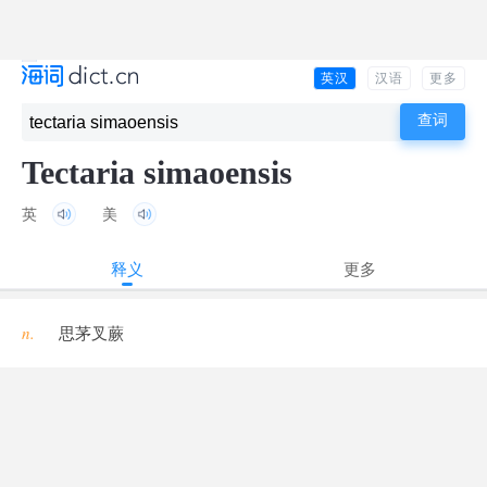
英汉
汉语
更多
Tectaria simaoensis
英
美
释义
更多
n.
思茅叉蕨