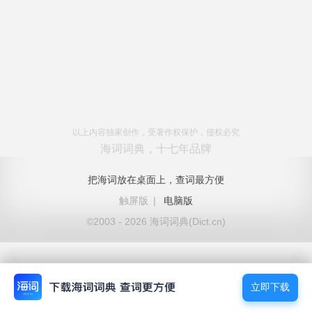
以上内容独家创作，受著作权保护，侵权必究
海词词典，十七年品牌
把海词放在桌面上，查词最方便
触屏版
|
电脑版
©2003 - 2026 海词词典(Dict.cn)
立即下载
立即下载