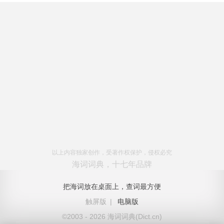
以上内容独家创作，受著作权保护，侵权必究
海词词典，十七年品牌
把海词放在桌面上，查词最方便
触屏版
|
电脑版
©2003 - 2026 海词词典(Dict.cn)