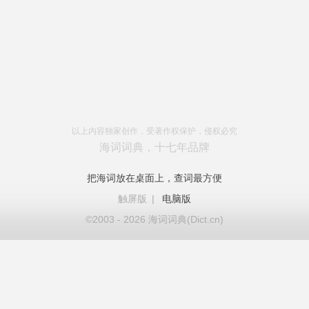
以上内容独家创作，受著作权保护，侵权必究
海词词典，十七年品牌
把海词放在桌面上，查词最方便
触屏版
|
电脑版
©2003 - 2026 海词词典(Dict.cn)