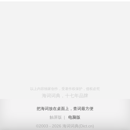
以上内容独家创作，受著作权保护，侵权必究
海词词典，十七年品牌
把海词放在桌面上，查词最方便
触屏版
|
电脑版
©2003 - 2026 海词词典(Dict.cn)