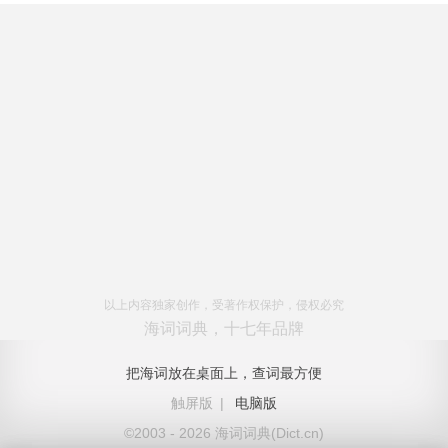
以上内容独家创作，受著作权保护，侵权必究
海词词典，十七年品牌
把海词放在桌面上，查词最方便
触屏版
|
电脑版
©2003 - 2026 海词词典(Dict.cn)