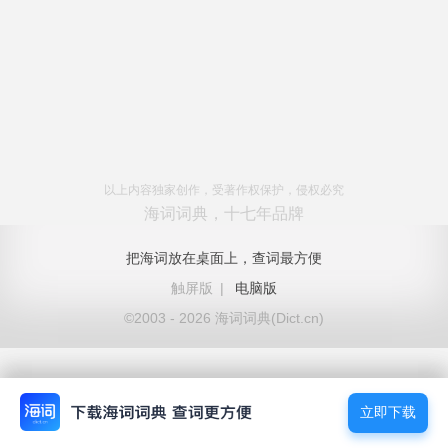
以上内容独家创作，受著作权保护，侵权必究
海词词典，十七年品牌
把海词放在桌面上，查词最方便
触屏版
|
电脑版
©2003 - 2026 海词词典(Dict.cn)
立即下载
立即下载