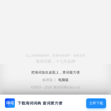
以上内容独家创作，受著作权保护，侵权必究
海词词典，十七年品牌
把海词放在桌面上，查词最方便
触屏版
|
电脑版
©2003 - 2026 海词词典(Dict.cn)
立即下载
立即下载