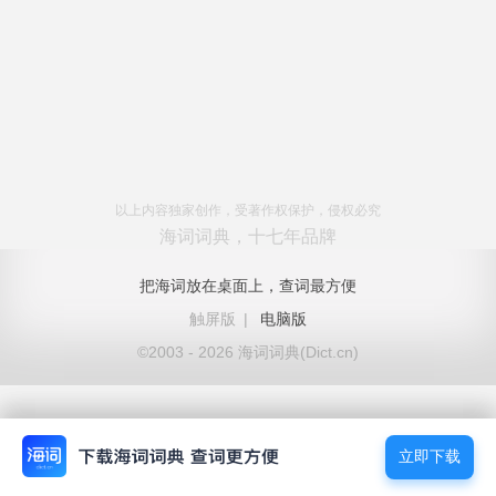
以上内容独家创作，受著作权保护，侵权必究
海词词典，十七年品牌
把海词放在桌面上，查词最方便
触屏版
|
电脑版
©2003 - 2026 海词词典(Dict.cn)
立即下载
立即下载