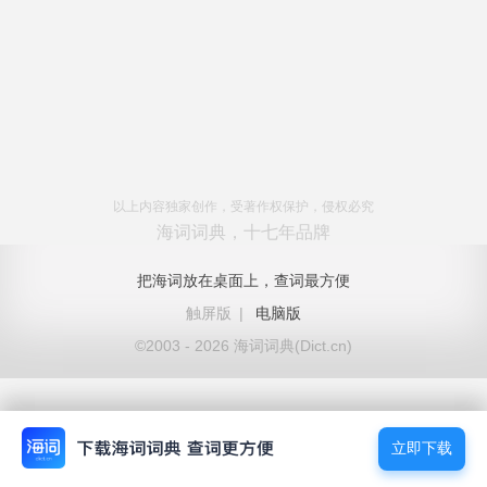
以上内容独家创作，受著作权保护，侵权必究
海词词典，十七年品牌
把海词放在桌面上，查词最方便
触屏版
|
电脑版
©2003 - 2026 海词词典(Dict.cn)
立即下载
立即下载