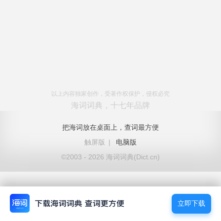
以上内容独家创作，受著作权保护，侵权必究
海词词典，十七年品牌
把海词放在桌面上，查词最方便
触屏版
|
电脑版
©2003 - 2026 海词词典(Dict.cn)
立即下载
立即下载