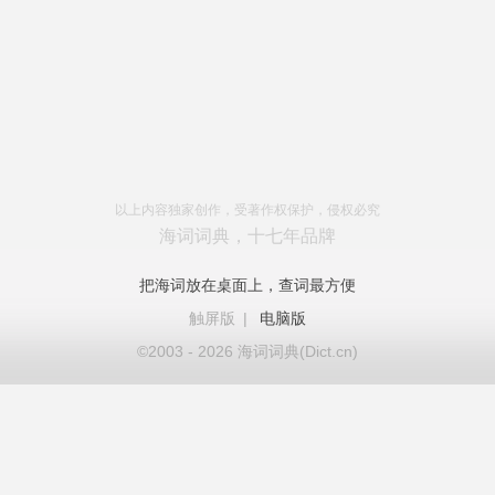
以上内容独家创作，受著作权保护，侵权必究
海词词典，十七年品牌
把海词放在桌面上，查词最方便
触屏版
|
电脑版
©2003 - 2026 海词词典(Dict.cn)