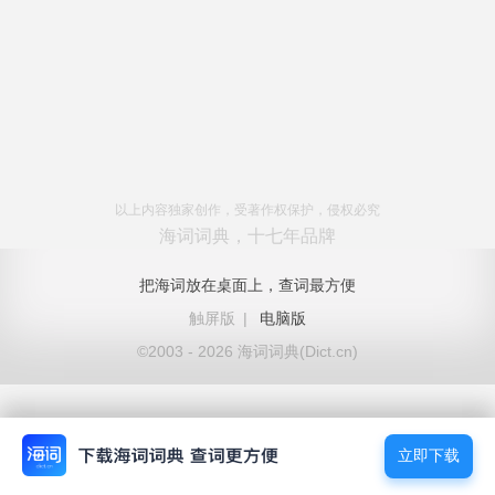
以上内容独家创作，受著作权保护，侵权必究
海词词典，十七年品牌
把海词放在桌面上，查词最方便
触屏版
|
电脑版
©2003 - 2026 海词词典(Dict.cn)
立即下载
立即下载