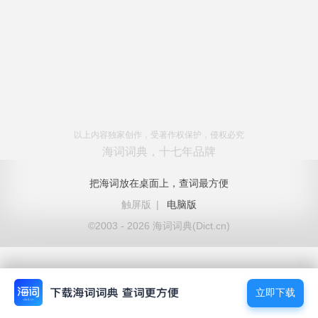
以上内容独家创作，受著作权保护，侵权必究
海词词典，十七年品牌
把海词放在桌面上，查词最方便
触屏版
|
电脑版
©2003 - 2026 海词词典(Dict.cn)
立即下载
立即下载