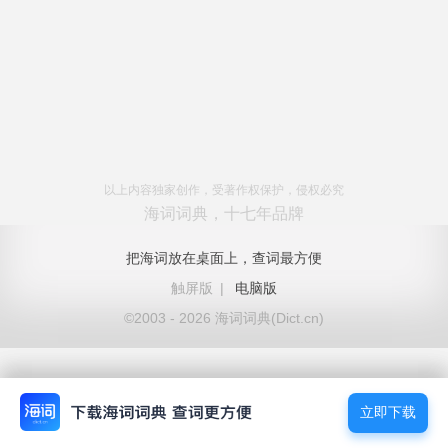
以上内容独家创作，受著作权保护，侵权必究
海词词典，十七年品牌
把海词放在桌面上，查词最方便
触屏版
|
电脑版
©2003 - 2026 海词词典(Dict.cn)
立即下载
立即下载