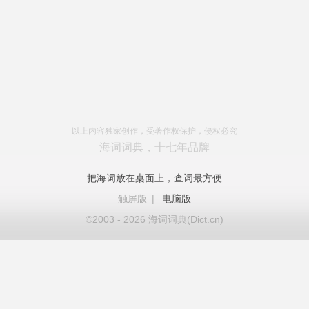
以上内容独家创作，受著作权保护，侵权必究
海词词典，十七年品牌
把海词放在桌面上，查词最方便
触屏版
|
电脑版
©2003 - 2026 海词词典(Dict.cn)