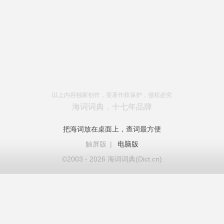
以上内容独家创作，受著作权保护，侵权必究
海词词典，十七年品牌
把海词放在桌面上，查词最方便
触屏版
|
电脑版
©2003 - 2026 海词词典(Dict.cn)