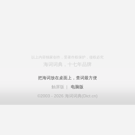
以上内容独家创作，受著作权保护，侵权必究
海词词典，十七年品牌
把海词放在桌面上，查词最方便
触屏版
|
电脑版
©2003 - 2026 海词词典(Dict.cn)