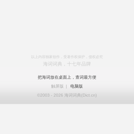
以上内容独家创作，受著作权保护，侵权必究
海词词典，十七年品牌
把海词放在桌面上，查词最方便
触屏版
|
电脑版
©2003 - 2026 海词词典(Dict.cn)