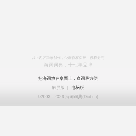
以上内容独家创作，受著作权保护，侵权必究
海词词典，十七年品牌
把海词放在桌面上，查词最方便
触屏版
|
电脑版
©2003 - 2026 海词词典(Dict.cn)