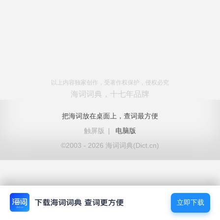
以上内容独家创作，受著作权保护，侵权必究
海词词典，十七年品牌
把海词放在桌面上，查词最方便
触屏版
|
电脑版
©2003 - 2026 海词词典(Dict.cn)
立即下载
立即下载