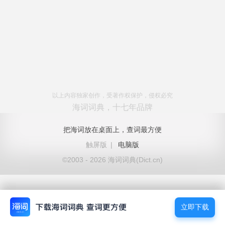
以上内容独家创作，受著作权保护，侵权必究
海词词典，十七年品牌
把海词放在桌面上，查词最方便
触屏版
|
电脑版
©2003 - 2026 海词词典(Dict.cn)
立即下载
立即下载