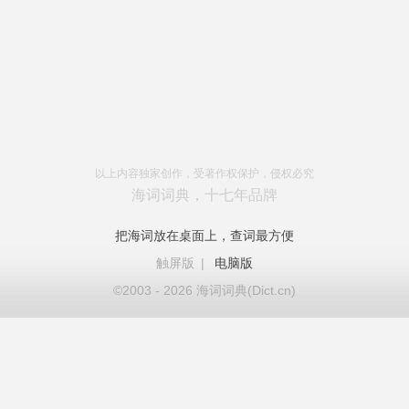
以上内容独家创作，受著作权保护，侵权必究
海词词典，十七年品牌
把海词放在桌面上，查词最方便
触屏版
|
电脑版
©2003 - 2026 海词词典(Dict.cn)