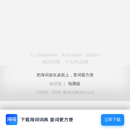
以上内容独家创作，受著作权保护，侵权必究
海词词典，十七年品牌
把海词放在桌面上，查词最方便
触屏版
|
电脑版
©2003 - 2026 海词词典(Dict.cn)
立即下载
立即下载