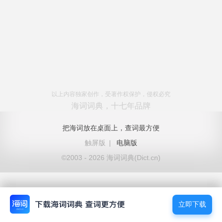
以上内容独家创作，受著作权保护，侵权必究
海词词典，十七年品牌
把海词放在桌面上，查词最方便
触屏版
|
电脑版
©2003 - 2026 海词词典(Dict.cn)
立即下载
立即下载