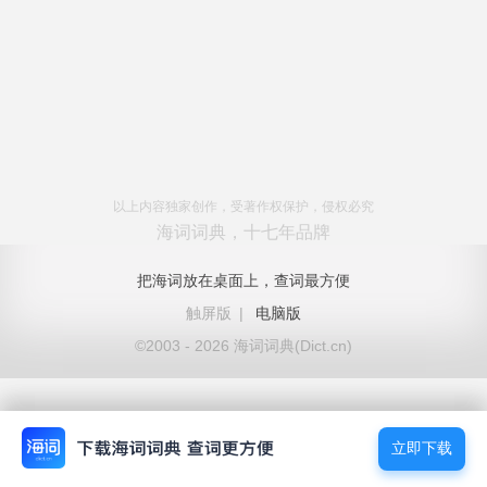
以上内容独家创作，受著作权保护，侵权必究
海词词典，十七年品牌
把海词放在桌面上，查词最方便
触屏版
|
电脑版
©2003 - 2026 海词词典(Dict.cn)
立即下载
立即下载