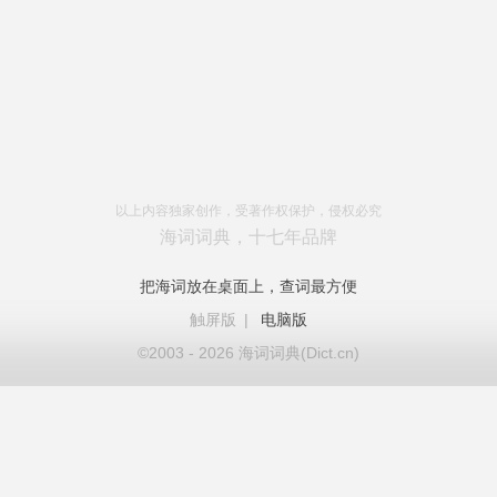
以上内容独家创作，受著作权保护，侵权必究
海词词典，十七年品牌
把海词放在桌面上，查词最方便
触屏版
|
电脑版
©2003 - 2026 海词词典(Dict.cn)