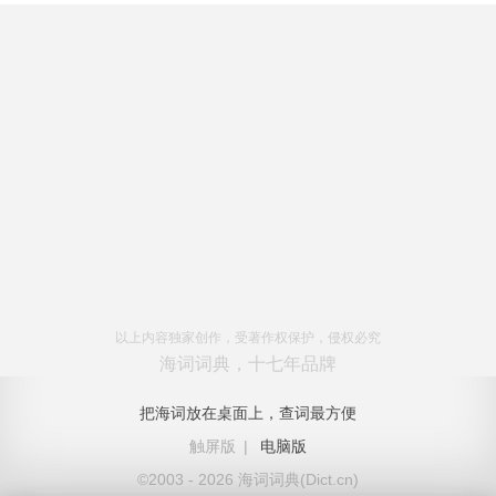
以上内容独家创作，受著作权保护，侵权必究
海词词典，十七年品牌
把海词放在桌面上，查词最方便
触屏版
|
电脑版
©2003 - 2026 海词词典(Dict.cn)