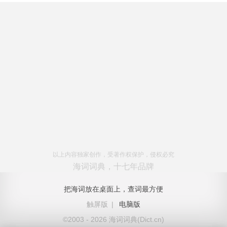
以上内容独家创作，受著作权保护，侵权必究
海词词典，十七年品牌
把海词放在桌面上，查词最方便
触屏版
|
电脑版
©2003 - 2026 海词词典(Dict.cn)