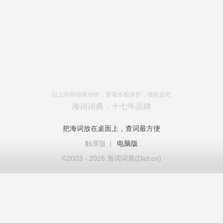
以上内容独家创作，受著作权保护，侵权必究
海词词典，十七年品牌
把海词放在桌面上，查词最方便
触屏版
|
电脑版
©2003 - 2026 海词词典(Dict.cn)