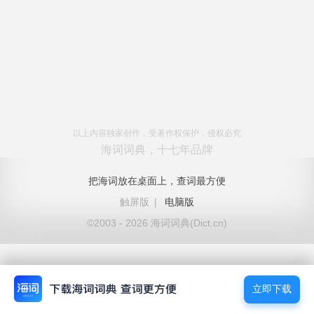
以上内容独家创作，受著作权保护，侵权必究
海词词典，十七年品牌
把海词放在桌面上，查词最方便
触屏版
|
电脑版
©2003 - 2026 海词词典(Dict.cn)
立即下载
立即下载