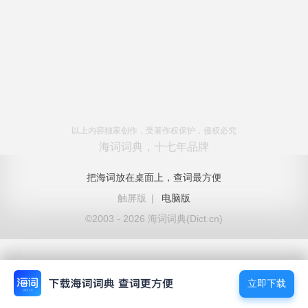
以上内容独家创作，受著作权保护，侵权必究
海词词典，十七年品牌
把海词放在桌面上，查词最方便
触屏版
|
电脑版
©2003 - 2026 海词词典(Dict.cn)
立即下载
立即下载