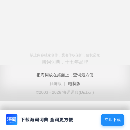
以上内容独家创作，受著作权保护，侵权必究
海词词典，十七年品牌
把海词放在桌面上，查词最方便
触屏版
|
电脑版
©2003 - 2026 海词词典(Dict.cn)
立即下载
立即下载