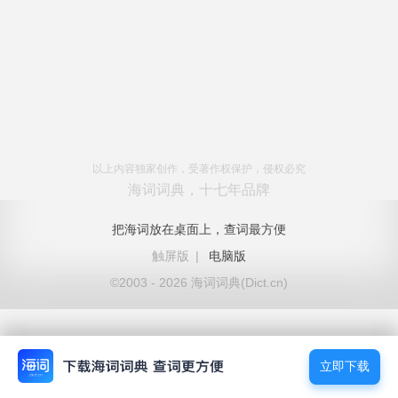
以上内容独家创作，受著作权保护，侵权必究
海词词典，十七年品牌
把海词放在桌面上，查词最方便
触屏版
|
电脑版
©2003 - 2026 海词词典(Dict.cn)
立即下载
立即下载