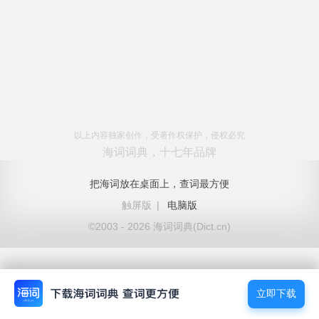
以上内容独家创作，受著作权保护，侵权必究
海词词典，十七年品牌
把海词放在桌面上，查词最方便
触屏版
|
电脑版
©2003 - 2026 海词词典(Dict.cn)
立即下载
立即下载