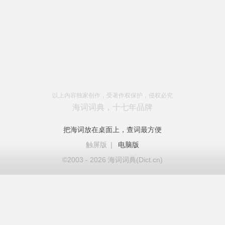
以上内容独家创作，受著作权保护，侵权必究
海词词典，十七年品牌
把海词放在桌面上，查词最方便
触屏版
|
电脑版
©2003 - 2026 海词词典(Dict.cn)