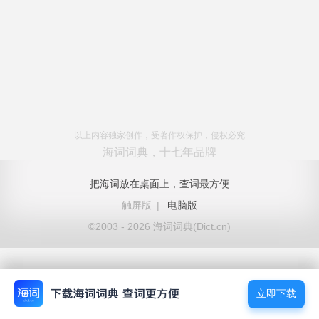
以上内容独家创作，受著作权保护，侵权必究
海词词典，十七年品牌
把海词放在桌面上，查词最方便
触屏版
|
电脑版
©2003 - 2026 海词词典(Dict.cn)
立即下载
立即下载